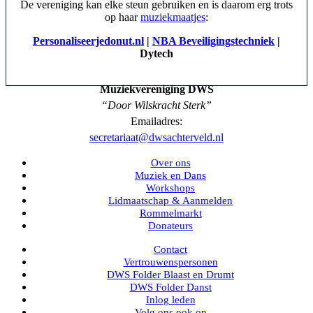
De vereniging kan elke steun gebruiken en is daarom erg trots
op haar
muziekmaatjes
:
Personaliseerjedonut.nl
|
NBA
Beveiligingstechniek
|
Dytech
Muziekvereniging DWS
“Door Wilskracht Sterk”
Emailadres:
secretariaat@dwsachterveld.nl
Over ons
Muziek en Dans
Workshops
Lidmaatschap & Aanmelden
Rommelmarkt
Donateurs
Contact
Vertrouwenspersonen
DWS Folder Blaast en Drumt
DWS Folder Danst
Inlog leden
Volg ons ook op