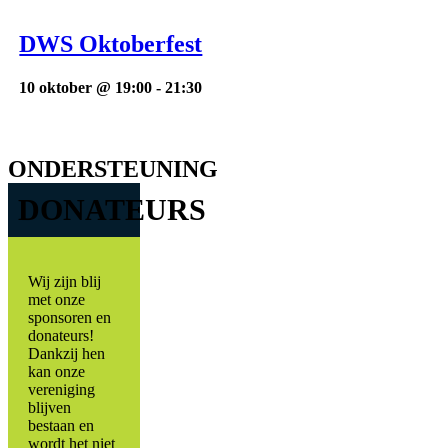
DWS Oktoberfest
10 oktober @ 19:00
-
21:30
ONDERSTEUNING
DONATEURS
Wij zijn blij
met onze
sponsoren en
donateurs!
Dankzij hen
kan onze
vereniging
blijven
bestaan en
wordt het niet