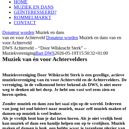
HOME
MUZIEK EN DANS
GEÏNTERESSEERD?
ROMMELMARKT
CONTACT
Donateur worden
Muziek en dans
van en voor Achterveld
Donateur worden
Muziek en dans van en
voor Achterveld
DWS Achterveld – “Door Wilskracht Sterk” –
Muziekvereniging
Bart DWS
2026-05-19T15:50:32+01:00
Muziek van én voor Achtervelders
Muziekvereniging Door Wilskracht Sterk is een gezellige, actieve
muziekvereniging van én voor Achterveld en de Achtervelders. De
vereniging, in de volksmond beter bekend als DWS, is niet meer
weg te denken uit het dorp. Je hebt ons vast wel eens zien en
horen spelen.
Zonder muziek en dans zou het saai zijn op de wereld. Iedereen
van jong tot oud luistert naar muziek, maar zelf muziek maken of
dansen op muziek is veel leuker.
Als je vrolijk bent kun je dat laten horen. Als je niet vrolijk bent
kan muziek of dans een handje helpen om op te vrolijken. Muziek
maken of dansen is leuk, een hobby waar je jarenlang plezier van